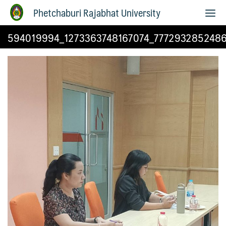
Phetchaburi Rajabhat University
594019994_1273363748167074_777293285248