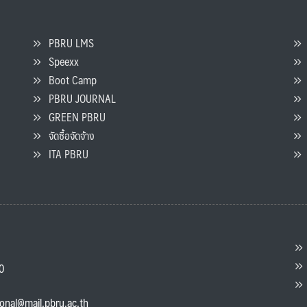
PBRU LMS
Speexx
จ
Boot Camp
PBRU JOURNAL
GREEN PBRU
ร
จัดซื้อจัดจ้าง
L
ITA PBRU
P
ต
ส
00
แ
ional@mail.pbru.ac.th