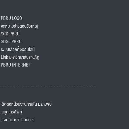
PBRU LOGO
ดหมายข่าวดอนขังใหญ่
SCD PBRU
SDGs PBRU
ะบบเลือกตั้งออนไลน์
ink มหาวิทยาลัยราชภัฏ
BRU INTERNET
ิดต่อหน่วยงานภายใน มรภ.พบ.
มุดโทรศัพท์
ผนที่และการเดินทาง