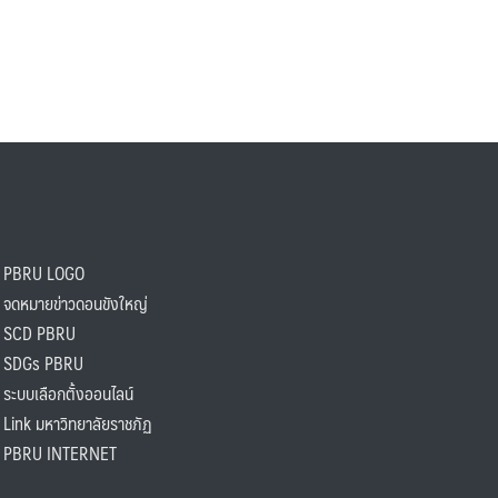
PBRU LOGO
ดหมายข่าวดอนขังใหญ่
SCD PBRU
SDGs PBRU
ะบบเลือกตั้งออนไลน์
ink มหาวิทยาลัยราชภัฏ
BRU INTERNET