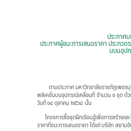
ประกาศมห
ประกาศผู้ชนะการเสนอราคา ประกวดราคาซ
นบนอุปกร
ตามประกาศ มหาวิทยาลัยราชภัฏเพชรบุร
พลิเคชั่นบนอุปกรณ์เคลื่อนที่ จำนวน ๑ ชุด ด้
วันที่
๑๔
ตุลาคม ๒๕๖๘
นั้น
โครงการซื้อชุดฝึกเรียนรู้เพื่อการสร้างแล
ราคาที่ชนะการเสนอราคา ได้แก่
บริษัท สยามอิ