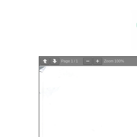
Page
1
/
1
Zoom
100%