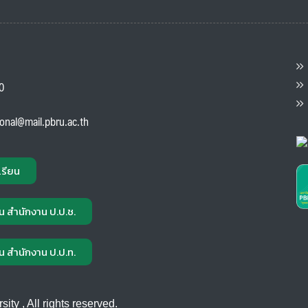
ต
ส
00
แ
ional@mail.pbru.ac.th
เรียน
น สำนักงาน ป.ป.ช.
น สำนักงาน ป.ป.ท.
ty , All rights reserved.