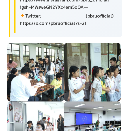
igsh=MWsweGN2YXc4em5oOA==
Twitter: (pbruofficial)
https://x.com/pbruofficial?s=21