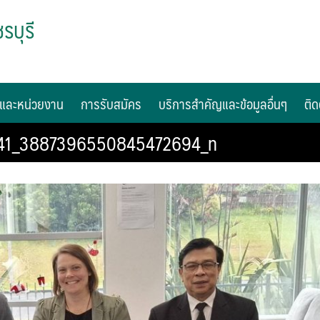
รบุรี
และหน่วยงาน
การรับสมัคร
บริการสำคัญและข้อมูลอื่นๆ
ติด
41_3887396550845472694_n