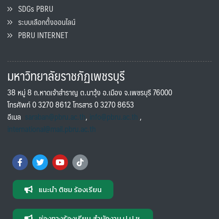
SDGs PBRU
ระบบเลือกตั้งออนไลน์
PBRU INTERNET
มหาวิทยาลัยราชภัฏเพชรบุรี
38 หมู่ 8 ถ.หาดเจ้าสำราญ ต.นาวุ้ง อ.เมือง จ.เพชรบุรี 76000
โทรศัพท์ 0 3270 8612 โทรสาร 0 3270 8653
อีเมล
saraban@pbru.ac.th
,
info@pbru.ac.th
,
international@mail.pbru.ac.th
แนะนำ ติชม ร้องเรียน
ช่องทางร้องเรียน สำนักงาน ป.ป.ช.