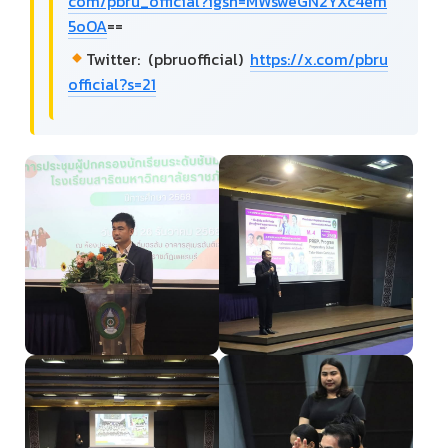
com/pbru_official?igsh=MWsweGN2YXc4em
5oOA
==
Twitter: (pbruofficial)
https://x.com/pbru
official?s=21