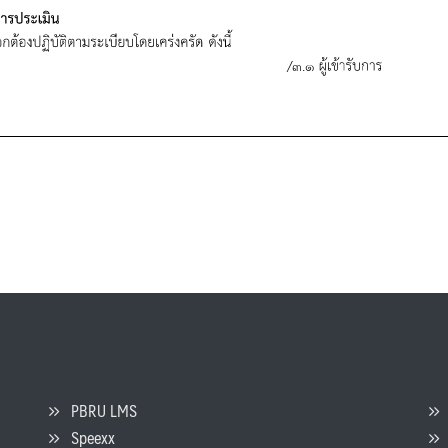
PBRU LMS
Speexx
จ