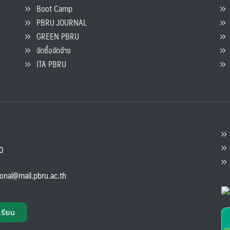
Boot Camp
PBRU JOURNAL
GREEN PBRU
ร
จัดซื้อจัดจ้าง
L
ITA PBRU
P
ต
ส
00
แ
ional@mail.pbru.ac.th
เรียน