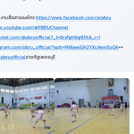
 งานสื่อสารองค์กร
https://www.facebook.com/prpbru
ww.youtube.com/@PBRUChannel
iktok.com/@pbruofficial?_t=8rsFgH6g8fA&_r=1
tagram.com/pbru_official?igsh=MWsweGN2YXc4em5oOA
==
pbruofficial
ราชภัฏเพชรบุรี