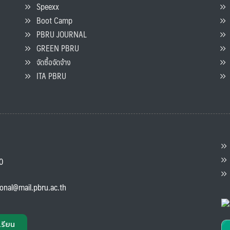
Speexx
จ
Boot Camp
PBRU JOURNAL
GREEN PBRU
ร
จัดซื้อจัดจ้าง
L
ITA PBRU
P
ต
ส
00
แ
ional@mail.pbru.ac.th
เรียน