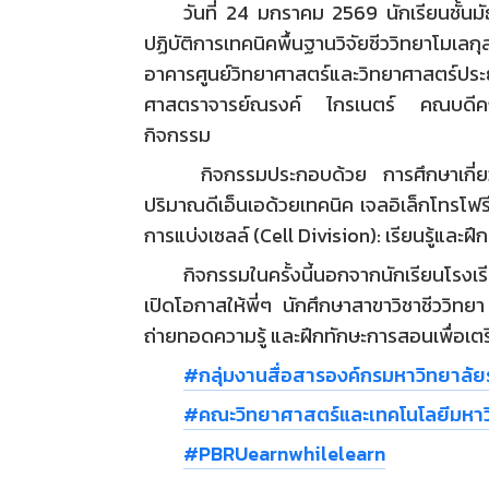
วันที่ 24 มกราคม 2569 นักเรียนชั้นมั
ปฏิบัติการเทคนิคพื้นฐานวิจัยชีววิทยาโมเล
อาคารศูนย์วิทยาศาสตร์และวิทยาศาสตร์ประ
ศาสตราจารย์ณรงค์ ไกรเนตร์ คณบดีคณะวิ
กิจกรรม
​ กิจกรรมประกอบด้วย การศึกษาเกี่ย
ปริมาณดีเอ็นเอด้วยเทคนิค เจลอิเล็กโทรโฟ
การแบ่งเซลล์ (Cell Division): เรียนรู้และฝึ
กิจกรรมในครั้งนี้นอกจากนักเรียนโรงเ
เปิดโอกาสให้พี่ๆ นักศึกษาสาขาวิชาชีววิทยา 
ถ่ายทอดความรู้ และฝึกทักษะการสอนเพื่อเต
#กลุ่มงานสื่อสารองค์กรมหาวิทยาลัย
#คณะวิทยาศาสตร์และเทคโนโลยีมหาวิ
#PBRUearnwhilelearn