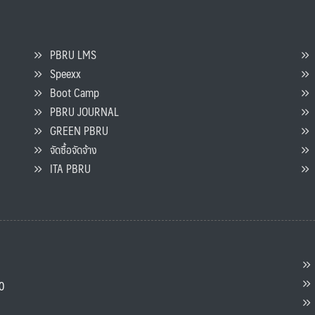
PBRU LMS
Speexx
จ
Boot Camp
PBRU JOURNAL
GREEN PBRU
ร
จัดซื้อจัดจ้าง
L
ITA PBRU
P
ต
ส
00
แ