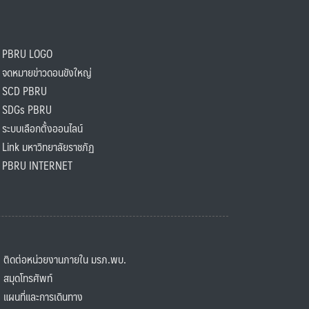
PBRU LOGO
ดหมายข่าวดอนขังใหญ่
SCD PBRU
SDGs PBRU
ะบบเลือกตั้งออนไลน์
ink มหาวิทยาลัยราชภัฏ
BRU INTERNET
ิดต่อหน่วยงานภายใน มรภ.พบ.
มุดโทรศัพท์
ผนที่และการเดินทาง