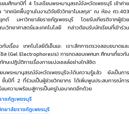
ธยมศึกษาปีที่ 4 โรงเรียนพรหมานุสรณ์จังหวัดเพชรบุรี เข้าค่า
กุล “เทคนิคพื้นฐานในงานวิจัยชีววิทยาโมเลกุล” ณ ห้อง ศว.40
ยุกต์ มหาวิทยาลัยราชภัฏเพชรบุรี โดยรับเกียรติจากผู้ช่ว
ทยาศาสตร์และเทคโนโลยี กล่าวต้อนรับนักเรียนที่เข้าร่ว
วกับเรื่อง เทคโนโลยีดีเอ็นเอ: เจาะลึกการตรวจสอบขนาดแล
รีซิส (Gel Electrophoresis) การทดสอบเพศนก ศึกษาเกี่ยวกั
กทักษะปฏิบัติการเรื่องการแบ่งเซลล์อย่างใกล้ชิด
รียนพรหมานุสรณ์จังหวัดเพชรบุรีจะได้บความรู้แล้ว ยังเป็นกา
ชั้นปีที่ 2 ที่ร่วมเป็นผู้ช่วยวิทยากร ได้เพิ่มพูนประสบการณ์กา
รียมความพร้อมสู่การเป็นครูในอนาคตอีกด้วย
ราชภัฏเพชรบุรี
ทยาลัยราชภัฏเพชรบุรี