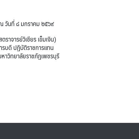
มกราคม ๒๕๖๙
ียร เข็มเงิน)
ติราชการแทน
าชภัฏเพชรบุรี