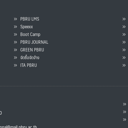
PBRU LMS
Speexx
จ
Boot Camp
PBRU JOURNAL
GREEN PBRU
ร
จัดซื้อจัดจ้าง
L
ITA PBRU
P
ต
ส
00
แ
ional@mail.pbru.ac.th