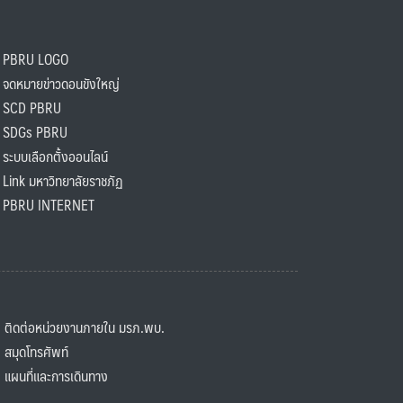
PBRU LOGO
ดหมายข่าวดอนขังใหญ่
SCD PBRU
SDGs PBRU
ะบบเลือกตั้งออนไลน์
ink มหาวิทยาลัยราชภัฏ
BRU INTERNET
ิดต่อหน่วยงานภายใน มรภ.พบ.
มุดโทรศัพท์
ผนที่และการเดินทาง