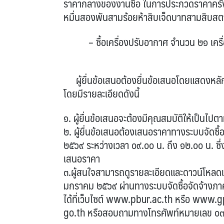
ราคากลางของงานซื้อ ในการประกวดราคาครั้งนี
หมื่นสองพันสามร้อยห้าสิบเจ็ดบาทสามสิบสตา
–
ซื้อเครื่องปรับอากาศ จำนวน ๒๑ เครื
ผู้ยื่นข้อเสนอต้องยื่นข้อเสนอโดยแสดงหลัก
โดยมีรายละเอียดดังนี้
๑. ผู้ยื่นข้อเสนอจะต้องมีคุณสมบัติให้เป็น
๒. ผู้ยื่นข้อเสนอต้องเสนอราคาทางระบบจัดซื้อ
๒๕๖๙ ระหว่างเวลา ๐๙.๐๐ น. ถึง ๑๒.๐๐ น. ซึ่
เสนอราคา
๓.ผู้สนใจสามารถดูรายละเอียดและดาวน์โหลดเ
มกราคม ๒๕๖๙ ผ่านทางระบบจัดซื้อจัดจ้างภาครั
ได้ที่เว็บไซต์ www.pbur.ac.th หรือ www
go.th หรือสอบถามทางโทรศัพท์หมายเลข ๐๓