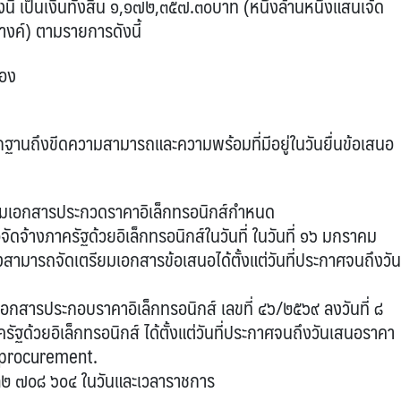
้ เป็นเงินทั้งสิ้น ๑,๑๗๒,๓๕๗.๓๐บาท (หนึ่งล้านหนึ่งแสนเจ้ด
งค์) ตามรายการดังนี้
่อง
ฐานถึงขีดความสามารถและความพร้อมที่มีอยู่ในวันยื่นข้อเสนอ
ไปตามเอกสารประกวดราคาอิเล็กทรอนิกส์กำหนด
จัดจ้างภาครัฐด้วยอิเล็กทรอนิกส์ในวันที่ ในวันที่ ๑๖ มกราคม
งสามารถจัดเตรียมเอกสารข้อเสนอได้ตั้งแต่วันที่ประกาศจนถึงวัน
อกสารประกอบราคาอิเล็กทรอนิกส์ เลขที่ ๔๖/๒๕๖๙ ลงวันที่ ๘
ฐด้วยอิเล็กทรอนิกส์ ได้ตั้งแต่วันที่ประกาศจนถึงวันเสนอราคา
.gprocurement.
๒ ๗๐๘ ๖๐๔ ในวันและเวลาราชการ