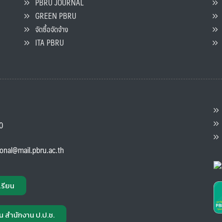
PBRU JOURNAL
GREEN PBRU
ร
จัดซื้อจัดจ้าง
L
ITA PBRU
P
ต
ส
00
แ
ional@mail.pbru.ac.th
เรียน
น สำนักงาน ป.ป.ช.