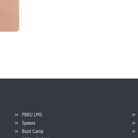
PBRU LMS
Speexx
จ
Boot Camp