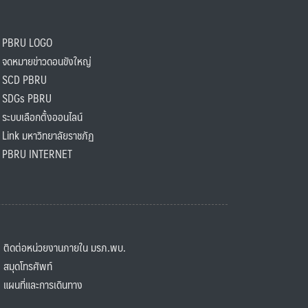
PBRU LOGO
ดหมายข่าวดอนขังใหญ่
SCD PBRU
SDGs PBRU
ะบบเลือกตั้งออนไลน์
ink มหาวิทยาลัยราชภัฏ
BRU INTERNET
ิดต่อหน่วยงานภายใน มรภ.พบ.
มุดโทรศัพท์
ผนที่และการเดินทาง