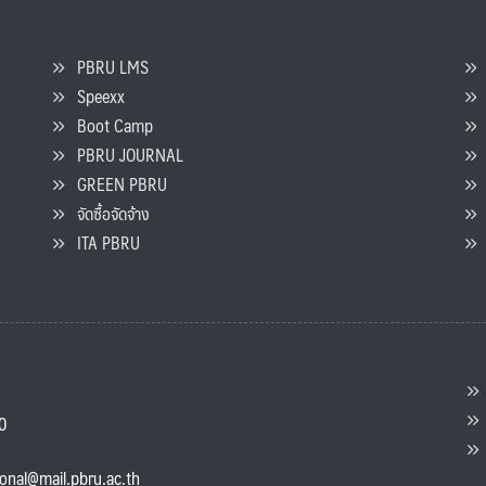
PBRU LMS
Speexx
จ
Boot Camp
PBRU JOURNAL
GREEN PBRU
ร
จัดซื้อจัดจ้าง
L
ITA PBRU
P
ต
ส
00
แ
ional@mail.pbru.ac.th