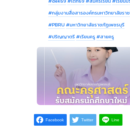
#dek69
#เด็ก69
#สมัครเรียน
#เรียนป
#กลุ่มงานสื่อสารองค์กรมหาวิทยาลัยราชภ
#PBRU
#มหาวิทยาลัยราชภัฏเพชรบุรี
#ปริญญาตรี
#เรียนครู
#สายครู
Facebook
Twitter
Line