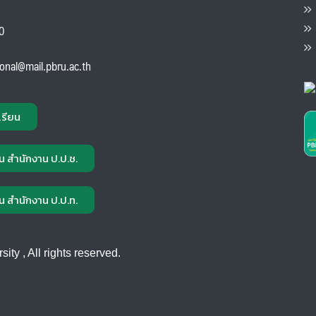
ต
ส
00
แ
ional@mail.pbru.ac.th
เรียน
น สำนักงาน ป.ป.ช.
น สำนักงาน ป.ป.ท.
ty , All rights reserved.