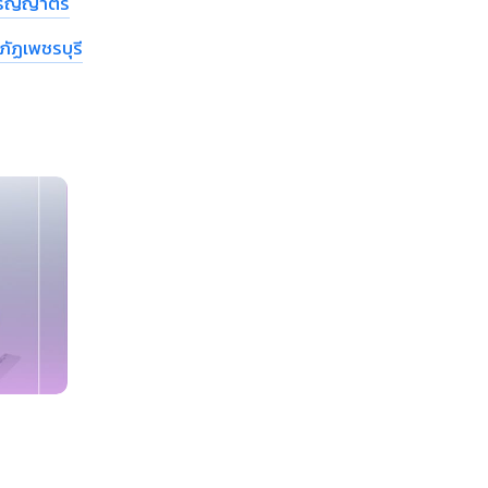
ริญญาตรี
ัฏเพชรบุรี