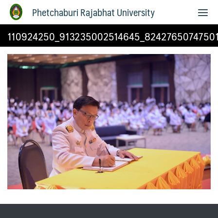
Phetchaburi Rajabhat University
110924250_913235002514645_8242765074750