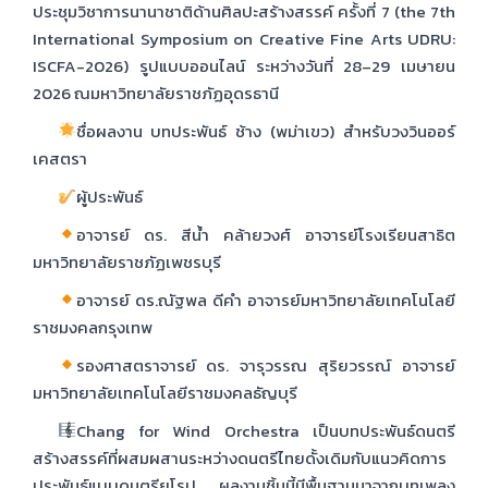
ประชุมวิชาการนานาชาติด้านศิลปะสร้างสรรค์ ครั้งที่ 7 (the 7th
International Symposium on Creative Fine Arts UDRU:
ISCFA-2026) รูปแบบออนไลน์ ระหว่างวันที่ 28–29 เมษายน
2026 ณมหาวิทยาลัยราชภัฏอุดรธานี
ชื่อผลงาน บทประพันธ์ ช้าง (พม่าเขว) สำหรับวงวินออร์
เคสตรา
ผู้ประพันธ์
อาจารย์ ดร. สีน้ำ คล้ายวงศ์ อาจารย์โรงเรียนสาธิต
มหาวิทยาลัยราชภัฏเพชรบุรี
อาจารย์ ดร.ณัฐพล ดีคำ อาจารย์มหาวิทยาลัยเทคโนโลยี
ราชมงคลกรุงเทพ
รองศาสตราจารย์ ดร. จารุวรรณ สุริยวรรณ์ อาจารย์
มหาวิทยาลัยเทคโนโลยีราชมงคลธัญบุรี
Chang for Wind Orchestra เป็นบทประพันธ์ดนตรี
สร้างสรรค์ที่ผสมผสานระหว่างดนตรีไทยดั้งเดิมกับแนวคิดการ
ประพันธ์แบบดนตรียุโรป ผลงานชิ้นนี้มีพื้นฐานมาจากบทเพลง