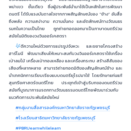
พม่าเขว ชั้นเดียว ซึ่งผู้ประพันธ์นำมาใช้เป็นหลักในการพัฒนา
ดนตรี ได้รับแรงบันดาลใจจากภาพสัญลักษณ์ของ “ช้าง” อันสื่อ
ถึงพลัง ความสง่างาม ความมั่นคง และอัตลักษณ์ทางวัฒนธร
รมกในความเป็นไทย ถูกถ่ายทอดออกมาเป็นภาษาดนตรีร่วม
สมัยในมิติของวงวินออร์เคสตรา
ตีความใหม่ด้วยการแปรรูปจังหวะ และขยายโครงสร้าง
ฮาร์โมนี พัฒนาเสียงให้เหมาะสมกับวงวินออร์เคสตราใช้เครื่อง
เป่าลมไม้ เครื่องเป่าทองเหลือง และเครื่องกระทบ สร้างสีสันของ
เสียงที่หลากหลาย สามาร5ถ่ายทอดมิติของสัญลักษณ์ช้าง และ
นำเทคนิคการเรียบเรียงแบบดนตรียุโรปมาใช้ โดยรักษาแก่นแท้
สุนทรียศาสตร์ดนตรีไทย ประยุกต์เข้าสู่บริบทของดนตรีร่วม
สมัยที่บูรณาการมรดกทางวัฒนธรรมดนตรีไทยพัฒนาร่วมกับ
แนวคิดการประพันธ์สมัยใหม่
#กลุ่มงานสื่อสารองค์กรมหาวิทยาลัยราชภัฏเพชรบุรี
#โรงเรียนสาธิตมหาวิทยาลัยราชภัฏเพชรบุรี
#PBRUearnwhilelearn