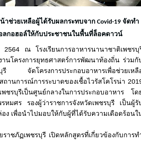
น้าช่วยเหลือผู้ได้รับผลกระทบจาก
Covid-19
จัดทำ
กอฮอล์ให้กับประชาชนในพื้นที่ล็อคดาวน์
ยน
2564
ณ โรงเรียนการอาหารนานาชาติเพชรบุร
งานโครงการยุทธศาสตร์การพัฒนาท้องถิ่น ร่วมกั
บุรี จัดโครงการประกอบอาหารเพื่อช่วยเหลื
นสถานการณ์การระบาดของเชื้อไวรัสโคโรน่า 201
ฏเพชรบุรีเป็นศูนย์กลางในการประกอบอาหาร โด
รหมศร รองผู้ว่าราชการจังหวัดเพชรบุรี เป็นผู้รั
่อง เพื่อนำไปมอบให้กับผู้ที่ได้รับความเดือดร้อนใ
ัยราชภัฏเพชรบุรี
เปิดหลักสูตรที่เกี่ยวข้องกับการท