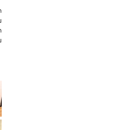
ด
บ
ด
บ