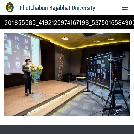
Phetchaburi Rajabhat University
201855585_4192125974167198_537501658490