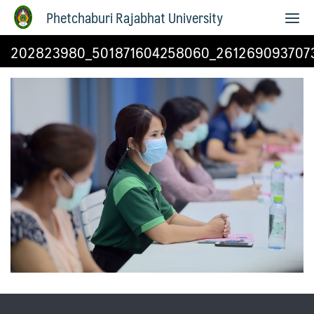
Phetchaburi Rajabhat University
202823980_501871604258060_261269093707