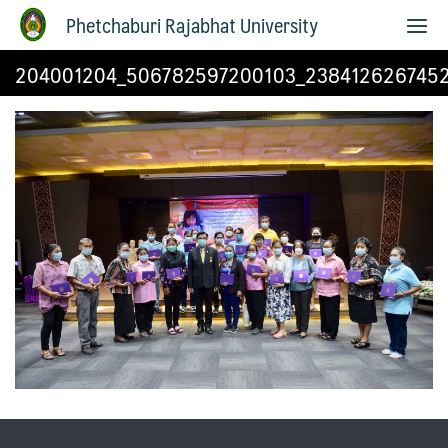
Phetchaburi Rajabhat University
204001204_506782597200103_238412626745