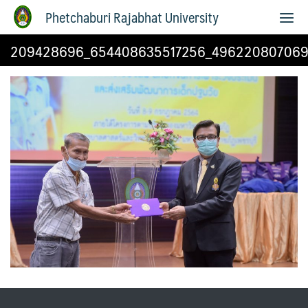
Phetchaburi Rajabhat University
209428696_654408635517256_496220807069