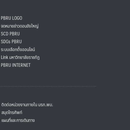
PBRU LOGO
ดหมายข่าวดอนขังใหญ่
SCD PBRU
SDGs PBRU
ะบบเลือกตั้งออนไลน์
ink มหาวิทยาลัยราชภัฏ
BRU INTERNET
ิดต่อหน่วยงานภายใน มรภ.พบ.
มุดโทรศัพท์
ผนที่และการเดินทาง