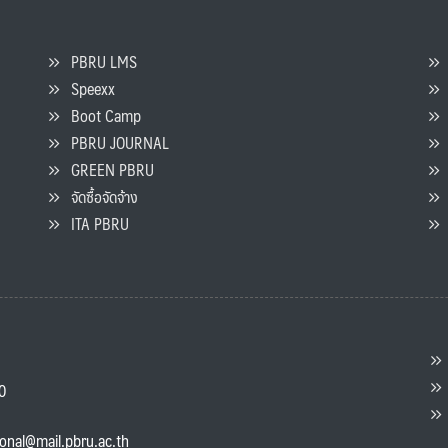
PBRU LMS
Speexx
จ
Boot Camp
PBRU JOURNAL
GREEN PBRU
ร
จัดซื้อจัดจ้าง
L
ITA PBRU
P
ต
ส
00
แ
ional@mail.pbru.ac.th