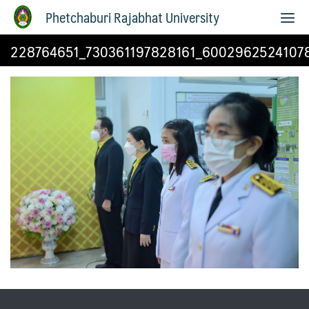
Phetchaburi Rajabhat University
228764651_730361197828161_6002962524107