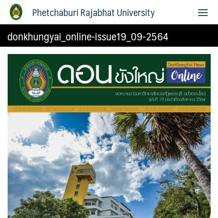
Phetchaburi Rajabhat University
donkhungyai_online-issue19_09-2564