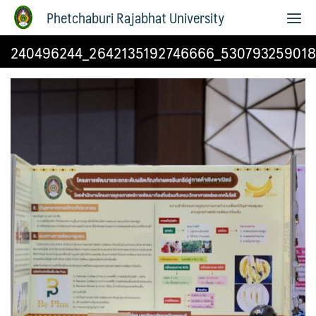
Phetchaburi Rajabhat University
240496244_2642135192746666_530793259018