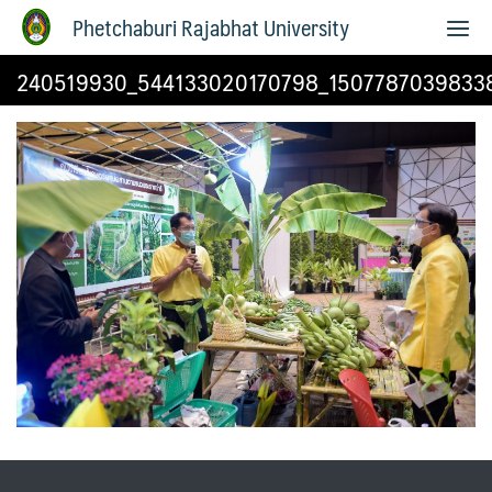
Phetchaburi Rajabhat University
240519930_544133020170798_1507787039833