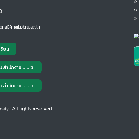
ต
ส
00
แ
ional@mail.pbru.ac.th
เรียน
น สำนักงาน ป.ป.ช.
น สำนักงาน ป.ป.ท.
ty , All rights reserved.