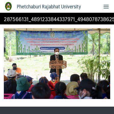
Phetchaburi Rajabhat University
287566131_4891233844337971_494807873862