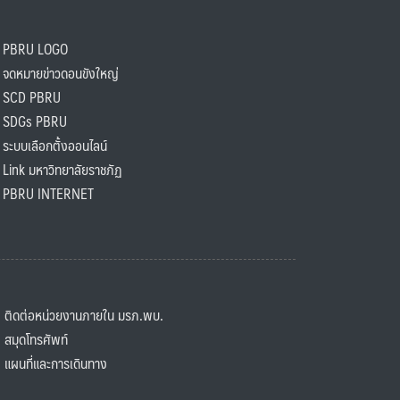
PBRU LOGO
ดหมายข่าวดอนขังใหญ่
SCD PBRU
SDGs PBRU
ะบบเลือกตั้งออนไลน์
ink มหาวิทยาลัยราชภัฏ
BRU INTERNET
ิดต่อหน่วยงานภายใน มรภ.พบ.
มุดโทรศัพท์
ผนที่และการเดินทาง