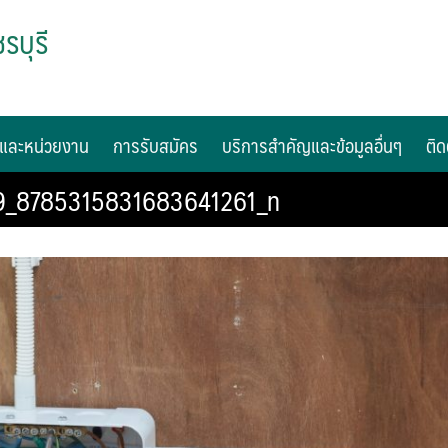
รบุรี
และหน่วยงาน
การรับสมัคร
บริการสำคัญและข้อมูลอื่นๆ
ติด
_8785315831683641261_n