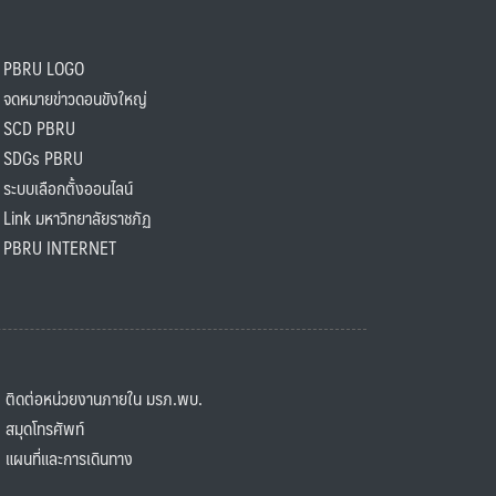
PBRU LOGO
ดหมายข่าวดอนขังใหญ่
SCD PBRU
SDGs PBRU
ะบบเลือกตั้งออนไลน์
ink มหาวิทยาลัยราชภัฏ
BRU INTERNET
ิดต่อหน่วยงานภายใน มรภ.พบ.
มุดโทรศัพท์
ผนที่และการเดินทาง