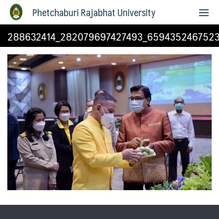
Phetchaburi Rajabhat University
288632414_282079697427493_6594352467523