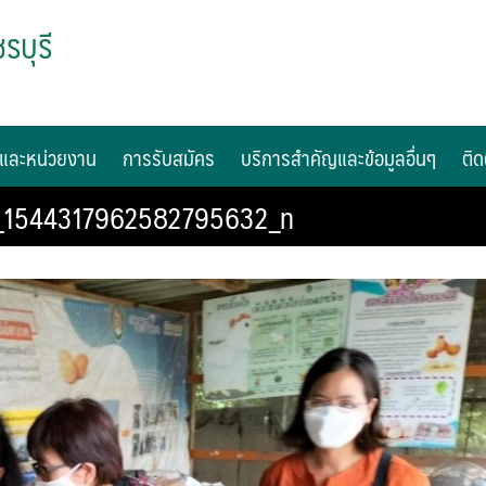
รบุรี
และหน่วยงาน
การรับสมัคร
บริการสำคัญและข้อมูลอื่นๆ
ติด
_1544317962582795632_n