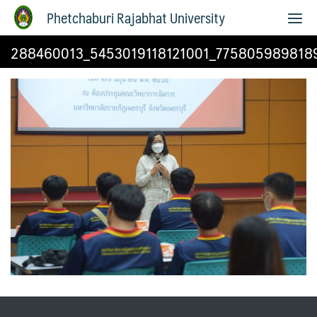
Phetchaburi Rajabhat University
288460013_5453019118121001_775805989818