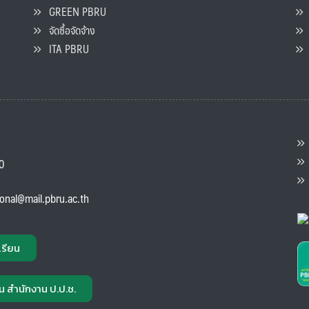
GREEN PBRU
ร
จัดซื้อจัดจ้าง
L
ITA PBRU
P
ต
ส
00
แ
ional@mail.pbru.ac.th
เรียน
น สำนักงาน ป.ป.ช.