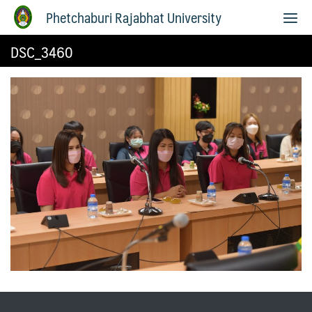
Phetchaburi Rajabhat University
DSC_3460