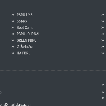
PBRU LMS
Speexx
จ
Boot Camp
PBRU JOURNAL
GREEN PBRU
ร
จัดซื้อจัดจ้าง
L
ITA PBRU
P
ต
ส
00
แ
ional@mail.pbru.ac.th