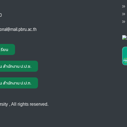
ต
ส
00
แ
ional@mail.pbru.ac.th
เรียน
น สำนักงาน ป.ป.ช.
น สำนักงาน ป.ป.ท.
ty , All rights reserved.