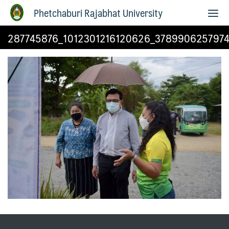
Phetchaburi Rajabhat University
287745876_1012301216120626_378990625797