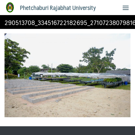
Phetchaburi Rajabhat University
290513708_334516722182695_2710723807981