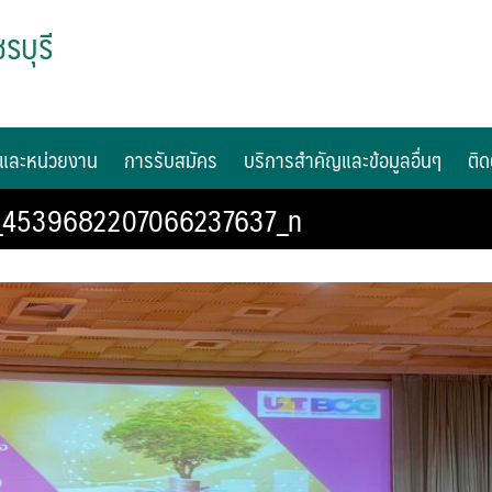
รบุรี
และหน่วยงาน
การรับสมัคร
บริการสำคัญและข้อมูลอื่นๆ
ติด
_4539682207066237637_n