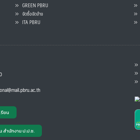
GREEN PBRU
ร
จัดซื้อจัดจ้าง
L
ITA PBRU
P
ต
ส
00
แ
ional@mail.pbru.ac.th
เรียน
น สำนักงาน ป.ป.ช.