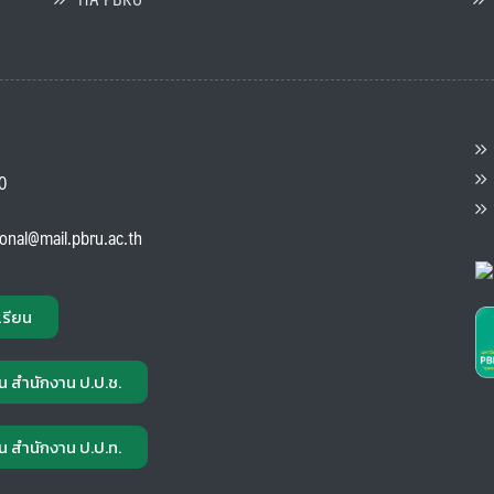
ต
ส
00
แ
ional@mail.pbru.ac.th
เรียน
น สำนักงาน ป.ป.ช.
น สำนักงาน ป.ป.ท.