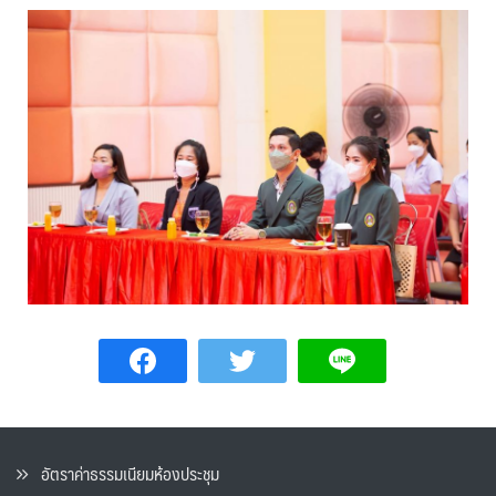
อัตราค่าธรรมเนียมห้องประชุม