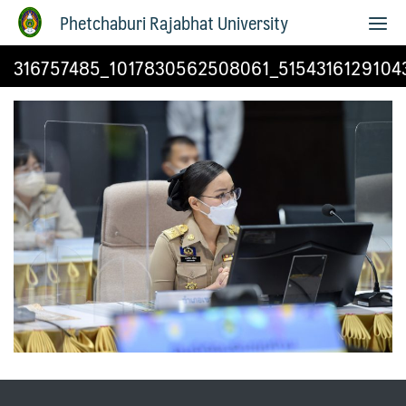
Phetchaburi Rajabhat University
316757485_1017830562508061_5154316129104