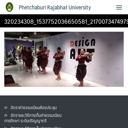
Phetchaburi Rajabhat University
320234308_1537752036650581_217007347497
อัตราค่าธรรมเนียมห้องประชุม
อัตราและวิธีการเก็บค่าธรรมเนียน
การศึกษา ระดับปริญญาตรี