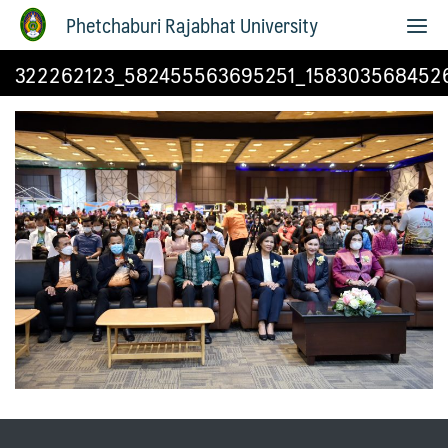
Phetchaburi Rajabhat University
322262123_582455563695251_158303568452