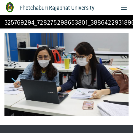
Phetchaburi Rajabhat University
325769294_728275298653801_388642293189