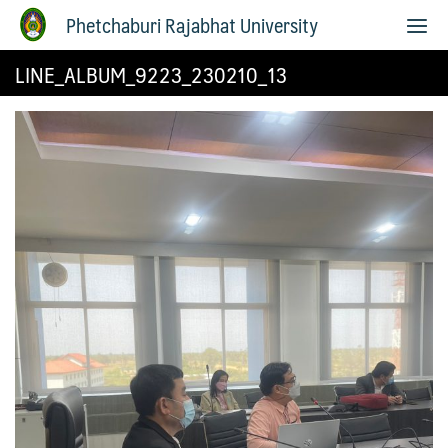
Phetchaburi Rajabhat University
LINE_ALBUM_9223_230210_13