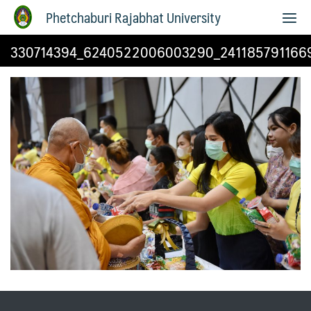
Phetchaburi Rajabhat University
330714394_6240522006003290_241185791166