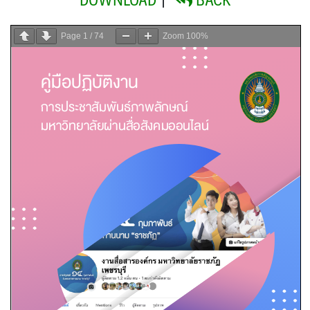
Page
1
/
74
Zoom
100%